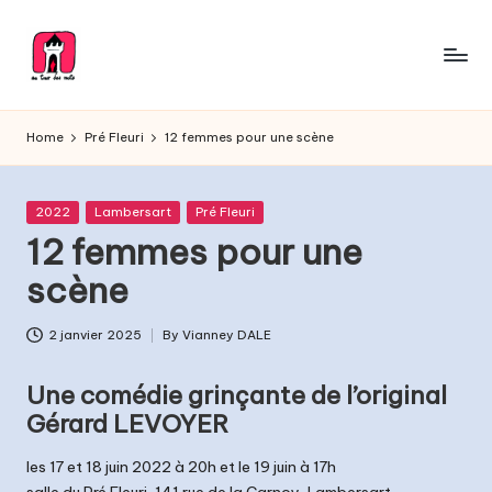
Skip
to
A
content
Troupe
de
u
Home
Pré Fleuri
12 femmes pour une scène
théâtre
T
o
Posted
2022
Lambersart
Pré Fleuri
in
12 femmes pour une
u
scène
r
d
2 janvier 2025
By
Vianney DALE
Posted
e
by
Une comédie grinçante de l’original
s
Gérard LEVOYER
M
les 17 et 18 juin 2022 à 20h et le 19 juin à 17h
o
salle du Pré Fleuri, 141 rue de la Carnoy, Lambersart