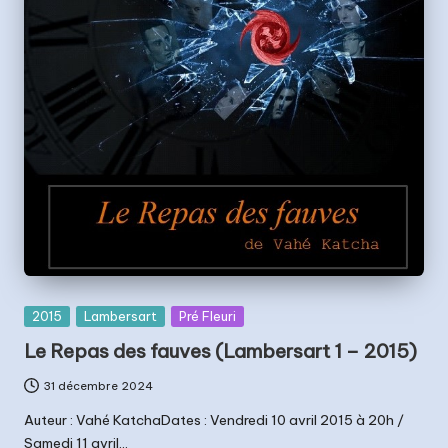
Posted
2015
Lambersart
Pré Fleuri
in
Le Repas des fauves (Lambersart 1 – 2015)
31 décembre 2024
Auteur : Vahé KatchaDates : Vendredi 10 avril 2015 à 20h /
Samedi 11 avril…