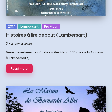
Posted
2017
Lambersart
Pré Fleuri
in
Histoires à lire debout (Lambersart)
2 janvier 2025
Venez nombreux à la Salle du Pré Fleuri, 141 rue de la Carnoy
à Lambersart,…
Read More