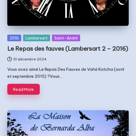
Posted
2016
Lambersart
Saint-André
in
Le Repas des fauves (Lambersart 2 – 2016)
31 décembre 2024
Vous avez aimé Le Repas Des Fauves de Vahé Katcha (avril
et septembre 2015) ?Vous…
Read More