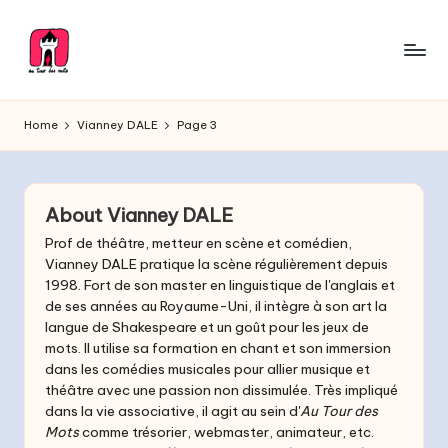
Skip
to
A
content
Troupe
de
u
Home
Vianney DALE
Page 3
théâtre
T
o
About Vianney DALE
u
Prof de théâtre, metteur en scène et comédien,
r
Vianney DALE pratique la scène régulièrement depuis
1998. Fort de son master en linguistique de l'anglais et
d
de ses années au Royaume-Uni, il intègre à son art la
e
langue de Shakespeare et un goût pour les jeux de
mots. Il utilise sa formation en chant et son immersion
s
dans les comédies musicales pour allier musique et
théâtre avec une passion non dissimulée. Très impliqué
M
dans la vie associative, il agit au sein d'
Au Tour des
o
Mots
comme trésorier, webmaster, animateur, etc.