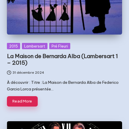
Posted
2015
Lambersart
Pré Fleuri
in
La Maison de Bernarda Alba (Lambersart 1
– 2015)
31 décembre 2024
À découvrir : Titre : La Maison de Bernarda Alba de Federico
Garcia Lorca présentée…
Read More