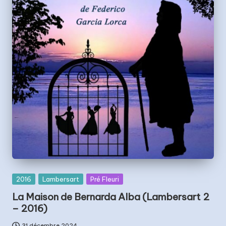
Posted
2016
Lambersart
Pré Fleuri
in
La Maison de Bernarda Alba (Lambersart 2
– 2016)
31 décembre 2024