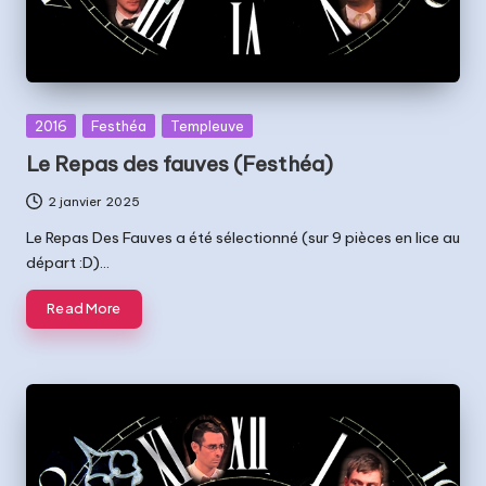
Posted
2016
Festhéa
Templeuve
in
Le Repas des fauves (Festhéa)
2 janvier 2025
Le Repas Des Fauves a été sélectionné (sur 9 pièces en lice au
départ :D)…
Read More