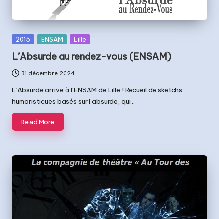
Posted
2015
ENSAM
Lille
in
L’Absurde au rendez-vous (ENSAM)
31 décembre 2024
L’Absurde arrive à l’ENSAM de Lille ! Recueil de sketchs
humoristiques basés sur l’absurde, qui…
Read More