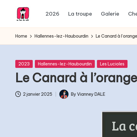
2026
La troupe
Galerie
Che
Skip
A
to
Troupe
content
de
Home
Hallennes-lez-Haubourdin
Le Canard à l’orang
u
théâtre
T
Posted
o
2023
Hallennes-lez-Haubourdin
Les Lucioles
in
Le Canard à l’orang
u
r
2 janvier 2025
By
Vianney DALE
Posted
d
by
e
s