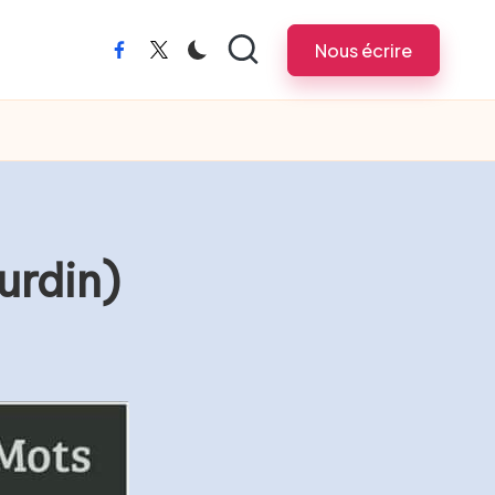
Nous écrire
urdin)