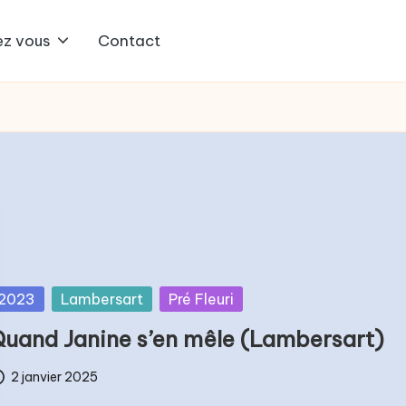
z vous
Contact
osted
2023
Lambersart
Pré Fleuri
uand Janine s’en mêle (Lambersart)
2 janvier 2025