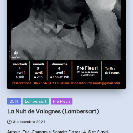
t
s
Posted
2014
Lambersart
Pré Fleuri
in
La Nuit de Valognes (Lambersart)
31 décembre 2024
Auteur : Éric-Emmanuel Schmitt Dates : 4, 5 et 6 avril