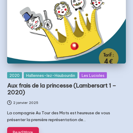
Posted
2020
Hallennes-lez-Haubourdin
Les Lucioles
in
Aux frais de la princesse (Lambersart 1 –
2020)
2 janvier 2025
La compagnie Au Tour des Mots est heureuse de vous
présenter la première représentation de…
Read More