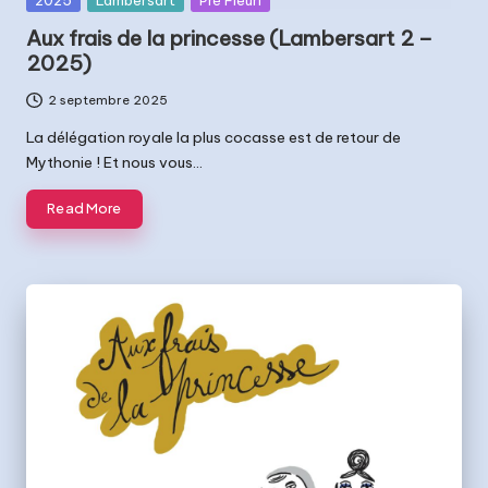
t
in
Aux frais de la princesse (Lambersart 2 –
s
2025)
2 septembre 2025
La délégation royale la plus cocasse est de retour de
Mythonie ! Et nous vous…
Read More