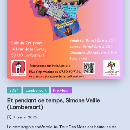
Posted
2024
Lambersart
Pré Fleuri
in
Et pendant ce temps, Simone Veille
(Lambersart)
3 janvier 2025
La compagnie théâtrale Au Tour Des Mots est heureuse de