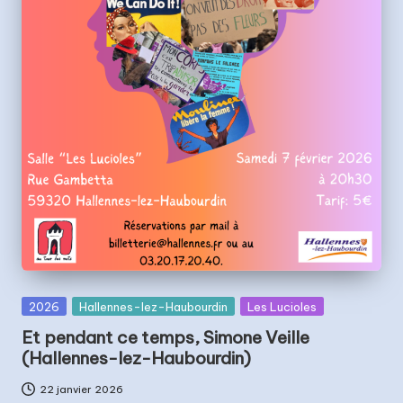
t
s
Posted
2026
Hallennes-lez-Haubourdin
Les Lucioles
in
Et pendant ce temps, Simone Veille
(Hallennes-lez-Haubourdin)
22 janvier 2026