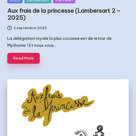
t
in
Aux frais de la princesse (Lambersart 2 –
s
2025)
2 septembre 2025
La délégation royale la plus cocasse est de retour de
Mythonie ! Et nous vous…
Read More