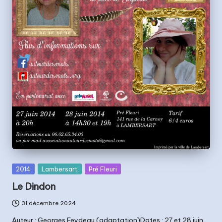
t
s
Posted
2014
Lambersart
Pré Fleuri
in
Le Dindon
31 décembre 2024
Auteur : Georges Feydeau (adaptation)Dates : 27 et 28 juin