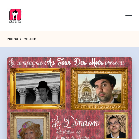
Skip
to
A
content
Troupe
de
u
Home
Vatelin
théâtre
T
o
u
r
d
e
s
M
o