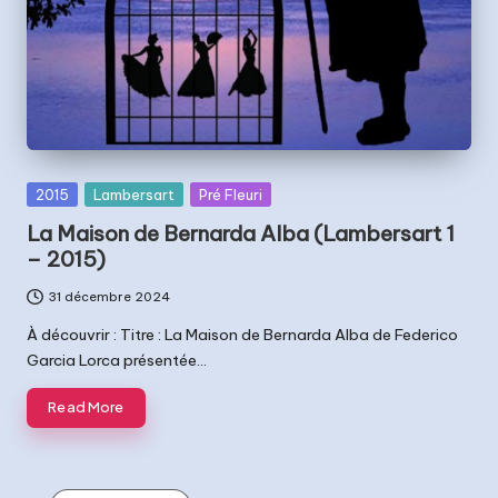
t
s
Posted
2015
Lambersart
Pré Fleuri
in
La Maison de Bernarda Alba (Lambersart 1
– 2015)
31 décembre 2024
À découvrir : Titre : La Maison de Bernarda Alba de Federico
Garcia Lorca présentée…
Read More