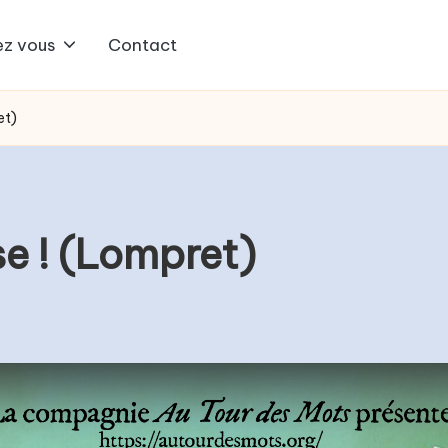
z vous
Contact
et)
ise ! (Lompret)