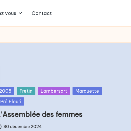
z vous
Contact
osted
2008
Fretin
Lambersart
Marquette
Pré Fleuri
L’Assemblée des femmes
30 décembre 2024